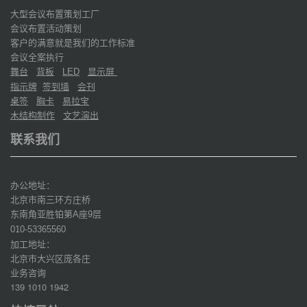
大型会议布置策划工厂
会议布置活动策划
客户的满意就是我们的工作标准
会议全案执行
舞台
背板
显示屏
LED
指示牌
签到墙
会刊
桌签
胸卡
易拉宝
木结构制作
文艺演出
联系我们
办公地址：
北京市南三环方庄桥
东南角亚胜铂第
座
层
A
9
010-53365560
加工地址：
北京市大兴区庞各庄
业务咨询
139 1010 1942