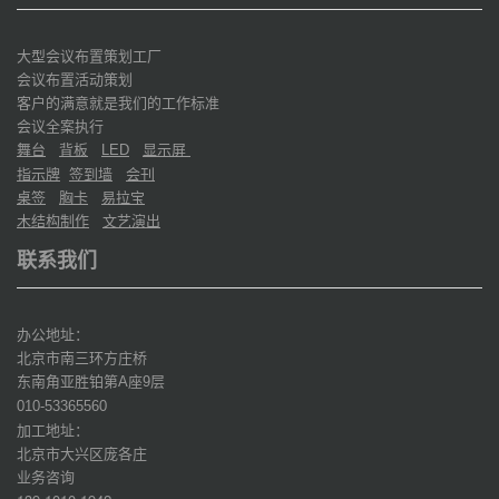
大型会议布置策划工厂
会议布置活动策划
客户的满意就是我们的工作标准
会议全案执行
舞台
背板
显示屏
LED
指示牌
签到墙
会刊
桌签
胸卡
易拉宝
木结构制作
文艺演出
联系我们
办公地址：
北京市南三环方庄桥
东南角亚胜铂第
座
层
A
9
010-53365560
加工地址：
北京市大兴区庞各庄
业务咨询