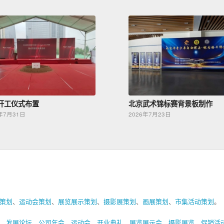
开工仪式布置
北京武术锦标赛背景板制作
年7月31日
2026年7月23日
策划
、
运动会策划
、
展览展示策划
、
摄影展策划
、
画展策划
、
市集活动策划
。
、
发展论坛
、
公司年会
、
运动会
、
开业典礼
、
展览展示会
、
摄影展览
、
促销活