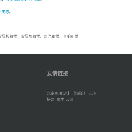
业美陈
。
背景板租赁，背景墙租赁、灯光租赁、音响租赁
友情链接
北京画册设计
美威印
三环
搭建
犀牛·云链