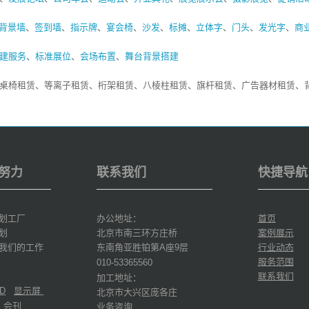
背景墙
、
签到墙
、
指示牌
、
宴会椅
、
沙发
、
标摊
、
立体字
、
门头
、
发光字
、
商
建服务
、
标准展位
、
会场布置
、
舞台背景搭建
桌椅租赁、等离子租赁、桁架租赁、八棱柱租赁、旗杆租赁、广告器材租赁、
努力
联系我们
快捷导航
划工厂
办公地址：
首页
划
北京市南三环方庄桥
案例展示
我们的工作
东南角亚胜铂第
座
层
行业动态
A
9
服务范围
010-53365560
联系我们
加工地址：
显示屏
北京市大兴区庞各庄
D
会刊
业务咨询