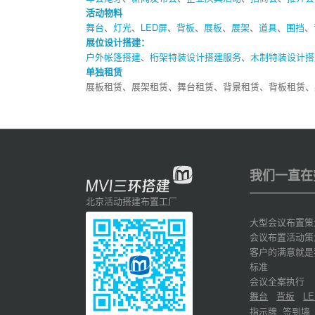
活动物料
舞台
、
灯光
、
LED屏
、
背板
、
展板
、
展架
、
道具
、
围挡
、
展位设计搭建：
户外帐篷搭建
、
桁架特装设计搭建服务
、
木制特装设计搭
单独租赁
展板租赁、展架租赁、舞台租赁、背景租赁、背板租赁、
我们一直在
北京活动搭建布置工厂
大型会议布置策
会议布置活动策
客户的满意就是
标准
会议全案执行
舞台
背板
LE
指示牌
签到墙