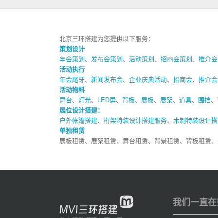
北京三环搭建为您提供以下服务：
策划设计
年会策划
、
发布会策划
、
活动策划
、
招商会策划
、
推介会
活动执行
年会尾牙
、
新闻发布会
、
企业庆典活动
、
招商会
、
推介会
活动物料
舞台
、
灯光
、
LED屏
、
背板
、
展板
、
展架
、
道具
、
围挡
、
展位设计搭建：
户外帐篷搭建
、
桁架特装设计搭建服务
、
木制特装设计搭
单独租赁
展板租赁、展架租赁、舞台租赁、背景租赁、背板租赁、
我们一直在