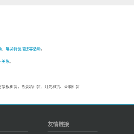
动
、
展览特装搭建等活动
。
业美陈
。
背景板租赁，背景墙租赁、灯光租赁、音响租赁
友情链接