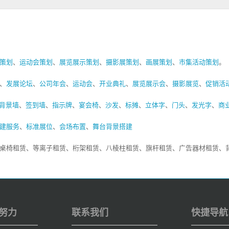
策划
、
运动会策划
、
展览展示策划
、
摄影展策划
、
画展策划
、
市集活动策划
。
、
发展论坛
、
公司年会
、
运动会
、
开业典礼
、
展览展示会
、
摄影展览
、
促销活
背景墙
、
签到墙
、
指示牌
、
宴会椅
、
沙发
、
标摊
、
立体字
、
门头
、
发光字
、
商
建服务
、
标准展位
、
会场布置
、
舞台背景搭建
桌椅租赁、等离子租赁、桁架租赁、八棱柱租赁、旗杆租赁、广告器材租赁、
努力
联系我们
快捷导航