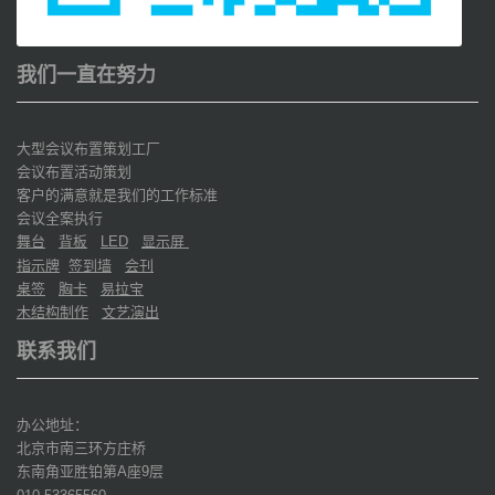
我们一直在努力
大型会议布置策划工厂
会议布置活动策划
客户的满意就是我们的工作标准
会议全案执行
舞台
背板
显示屏
LED
指示牌
签到墙
会刊
桌签
胸卡
易拉宝
木结构制作
文艺演出
联系我们
办公地址：
北京市南三环方庄桥
东南角亚胜铂第
座
层
A
9