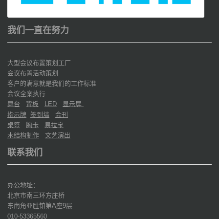
我们一直在努力
大型会议布置策划工厂
会议布置活动策划
客户的满意就是我们的工作标准
会议全案执行
舞台
背板
显示屏
LED
指示牌
签到墙
会刊
桌签
胸卡
易拉宝
木结构制作
文艺演出
联系我们
办公地址：
北京市南三环方庄桥
东南角亚胜铂第
座
层
A
9
010-53365560