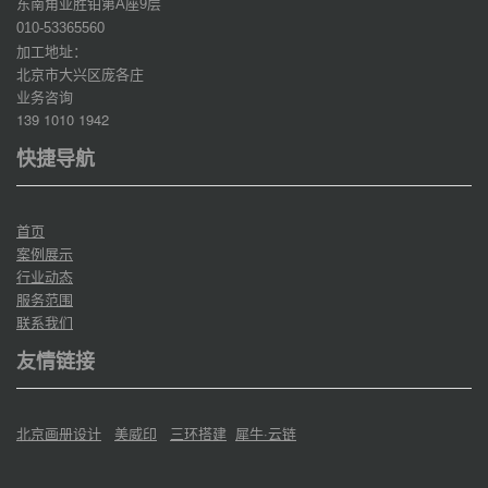
东南角亚胜铂第
座
层
A
9
010-53365560
加工地址：
北京市大兴区庞各庄
业务咨询
139 1010 1942
快捷导航
首页
案例展示
行业动态
服务范围
联系我们
友情链接
北京画册设计
美威印
三环搭建
犀牛·云链