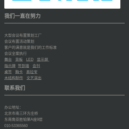
我们一直在努力
大型会议布置策划工厂
会议布置活动策划
客户的满意就是我们的工作标准
会议全案执行
舞台
背板
显示屏
LED
指示牌
签到墙
会刊
桌签
胸卡
易拉宝
木结构制作
文艺演出
联系我们
办公地址：
北京市南三环方庄桥
东南角亚胜铂第
座
层
A
9
010-53365560