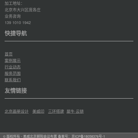
加工地址：
北京市大兴区庞各庄
业务咨询
139 1010 1942
快捷导航
首页
案例展示
行业动态
服务范围
联系我们
友情链接
北京画册设计
美威印
三环搭建
犀牛·云链
© 版权所有 - 美威北京朝阳会议布置 备案号：
京ICP备18058376号-1