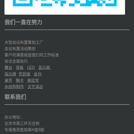
我们一直在努力
大型会议布置策划工厂
会议布置活动策划
客户的满意就是我们的工作标准
会议全案执行
舞台
背板
显示屏
LED
指示牌
签到墙
会刊
桌签
胸卡
易拉宝
木结构制作
文艺演出
联系我们
办公地址：
北京市南三环方庄桥
东南角亚胜铂第
座
层
A
9