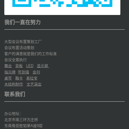
我们一直在努力
大型会议布置策划工厂
会议布置活动策划
客户的满意就是我们的工作标准
会议全案执行
舞台
背板
显示屏
LED
指示牌
签到墙
会刊
桌签
胸卡
易拉宝
木结构制作
文艺演出
联系我们
办公地址：
北京市南三环方庄桥
东南角亚胜铂第
座
层
A
9