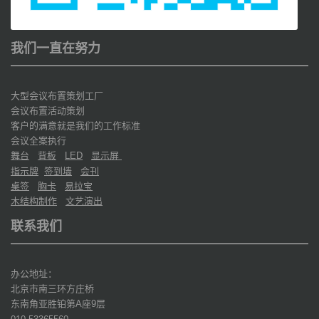
我们一直在努力
大型会议布置策划工厂
会议布置活动策划
客户的满意就是我们的工作标准
会议全案执行
舞台
背板
显示屏
LED
指示牌
签到墙
会刊
桌签
胸卡
易拉宝
木结构制作
文艺演出
联系我们
办公地址：
北京市南三环方庄桥
东南角亚胜铂第
座
层
A
9