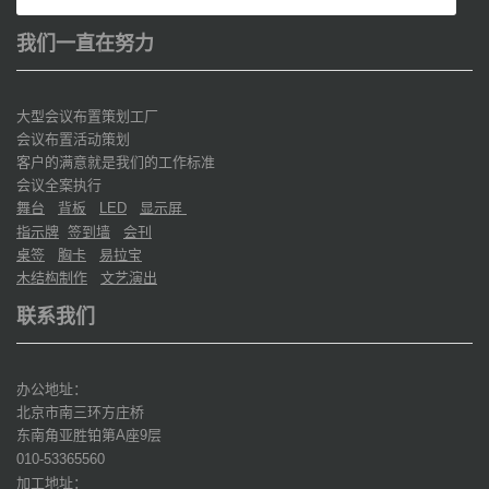
我们一直在努力
大型会议布置策划工厂
会议布置活动策划
客户的满意就是我们的工作标准
会议全案执行
舞台
背板
显示屏
LED
指示牌
签到墙
会刊
桌签
胸卡
易拉宝
木结构制作
文艺演出
联系我们
办公地址：
北京市南三环方庄桥
东南角亚胜铂第
座
层
A
9
010-53365560
加工地址：