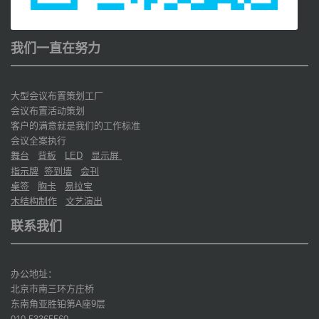
我们一直在努力
大型会议布置策划工厂
会议布置活动策划
客户的满意就是我们的工作标准
会议全案执行
舞台
背板
显示屏
LED
指示牌
签到墙
会刊
桌签
胸卡
易拉宝
木结构制作
文艺演出
联系我们
办公地址：
北京市南三环方庄桥
东南角亚胜铂第
座
层
A
9