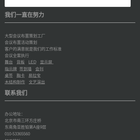
我们一直在努力
大型会议布置策划工厂
会议布置活动策划
客户的满意就是我们的工作标准
会议全案执行
舞台
背板
显示屏
LED
指示牌
签到墙
会刊
桌签
胸卡
易拉宝
木结构制作
文艺演出
联系我们
办公地址：
北京市南三环方庄桥
东南角亚胜铂第
座
层
A
9
010-53365560