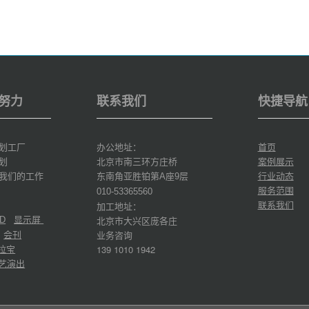
努力
联系我们
快捷导航
划工厂
办公地址：
首页
划
北京市南三环方庄桥
案例展示
我们的工作
东南角亚胜铂第
座
层
行业动态
A
9
服务范围
010-53365560
联系我们
加工地址：
显示屏
北京市大兴区庞各庄
D
会刊
业务咨询
拉宝
139 1010 1942
艺演出