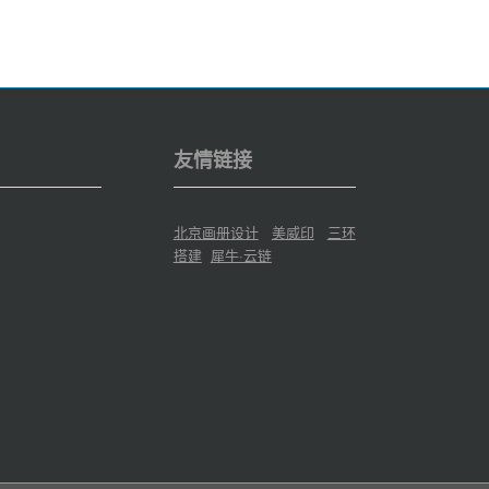
友情链接
北京画册设计
美威印
三环
搭建
犀牛·云链