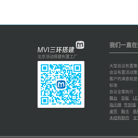
我们一直在
北京活动搭建布置工厂
大型会议布置策
会议布置活动策
客户的满意就是
标准
会议全案执行
舞台
背板
LE
指示牌
签到墙
桌签
胸卡
易
木结构制作
文