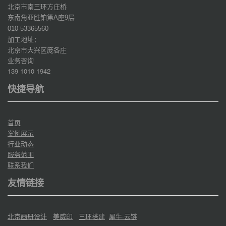
北京市南三环方庄桥
东南角亚胜铂第
座
层
A
9
010-53365560
加工地址：
北京市大兴区庞各庄
业务咨询
139 1010 1942
快捷导航
首页
案例展示
行业动态
服务范围
联系我们
友情链接
北京画册设计
美威印
三环搭建
犀牛·云链