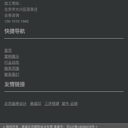
加工地址：
北京市大兴区庞各庄
业务咨询
139 1010 1942
快捷导航
首页
案例展示
行业动态
服务范围
联系我们
友情链接
北京画册设计
美威印
三环搭建
犀牛·云链
© 版权所有 - 美威北京朝阳会议布置 备案号：
京ICP备18058376号-1