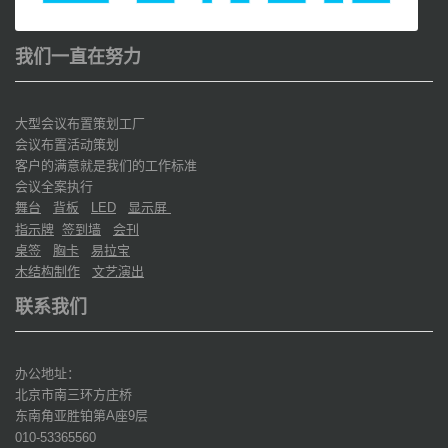
我们一直在努力
大型会议布置策划工厂
会议布置活动策划
客户的满意就是我们的工作标准
会议全案执行
舞台
背板
显示屏
LED
指示牌
签到墙
会刊
桌签
胸卡
易拉宝
木结构制作
文艺演出
联系我们
办公地址：
北京市南三环方庄桥
东南角亚胜铂第
座
层
A
9
010-53365560