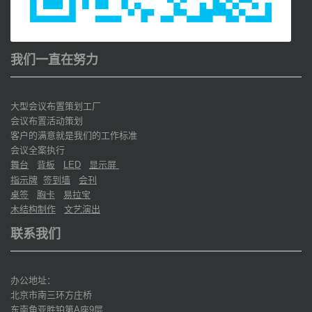
我们一直在努力
大型会议布置策划工厂
会议布置活动策划
客户的满意就是我们的工作标准
会议全案执行
舞台
背板
显示屏
LED
指示牌
签到墙
会刊
桌签
胸卡
易拉宝
木结构制作
文艺演出
联系我们
办公地址：
北京市南三环方庄桥
东南角亚胜铂第
座
层
A
9