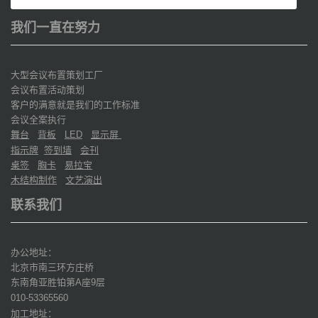
我们一直在努力
大型会议布置策划工厂
会议布置活动策划
客户的满意就是我们的工作标准
会议全案执行
舞台
背板
显示屏
LED
指示牌
签到墙
会刊
桌签
胸卡
易拉宝
木结构制作
文艺演出
联系我们
办公地址：
北京市南三环方庄桥
东南角亚胜铂第
座
层
A
9
010-53365560
加工地址：