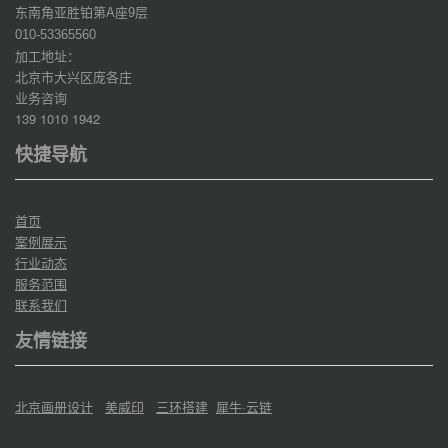
东南角亚胜铂第
座
层
A
9
010-53365560
加工地址：
北京市大兴区庞各庄
业务咨询
139 1010 1942
快捷导航
首页
案例展示
行业动态
服务范围
联系我们
友情链接
北京画册设计
美威印
三环搭建
犀牛·云链