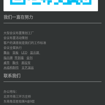
我们一直在努力
大型会议布置策划工厂
会议布置活动策划
客户的满意就是我们的工作标准
会议全案执行
舞台
背板
显示屏
LED
指示牌
签到墙
会刊
桌签
胸卡
易拉宝
木结构制作
文艺演出
联系我们
办公地址：
北京市南三环方庄桥
东南角亚胜铂第
座
层
A
9