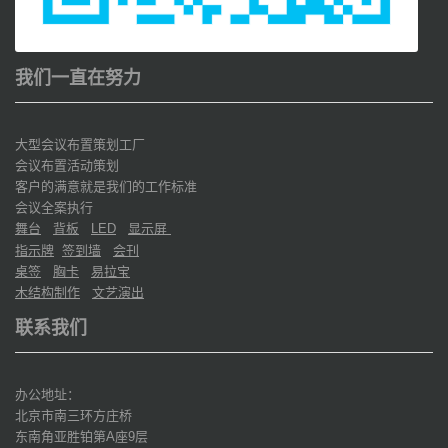
我们一直在努力
大型会议布置策划工厂
会议布置活动策划
客户的满意就是我们的工作标准
会议全案执行
舞台
背板
显示屏
LED
指示牌
签到墙
会刊
桌签
胸卡
易拉宝
木结构制作
文艺演出
联系我们
办公地址：
北京市南三环方庄桥
东南角亚胜铂第
座
层
A
9