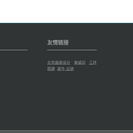
友情链接
北京画册设计
美威印
三环
搭建
犀牛·云链