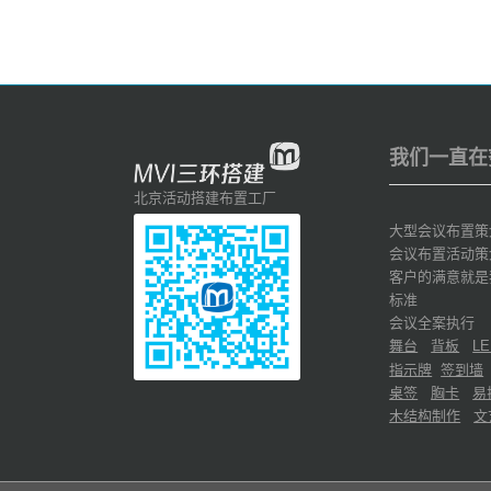
我们一直在
北京活动搭建布置工厂
大型会议布置策
会议布置活动策
客户的满意就是
标准
会议全案执行
舞台
背板
LE
指示牌
签到墙
桌签
胸卡
易
木结构制作
文