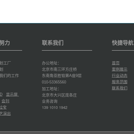
努力
联系我们
快捷导航
划工厂
办公地址：
首页
划
北京市南三环方庄桥
案例展示
我们的工作
东南角亚胜铂第
座
层
行业动态
A
9
服务范围
010-53365560
联系我们
加工地址：
显示屏
北京市大兴区庞各庄
D
会刊
业务咨询
拉宝
139 1010 1942
艺演出