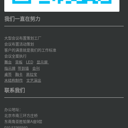
我们一直在努力
大型会议布置策划工厂
会议布置活动策划
客户的满意就是我们的工作标准
会议全案执行
舞台
背板
显示屏
LED
指示牌
签到墙
会刊
桌签
胸卡
易拉宝
木结构制作
文艺演出
联系我们
办公地址：
北京市南三环方庄桥
东南角亚胜铂第
座
层
A
9
010-53365560