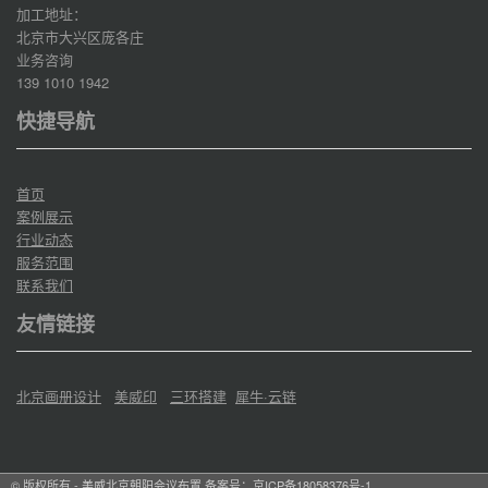
加工地址：
北京市大兴区庞各庄
业务咨询
139 1010 1942
快捷导航
首页
案例展示
行业动态
服务范围
联系我们
友情链接
北京画册设计
美威印
三环搭建
犀牛·云链
© 版权所有 - 美威北京朝阳会议布置 备案号：
京ICP备18058376号-1