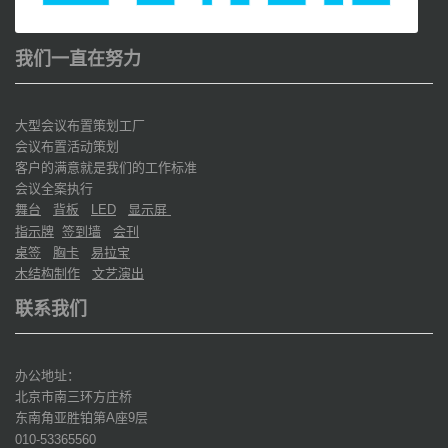
我们一直在努力
大型会议布置策划工厂
会议布置活动策划
客户的满意就是我们的工作标准
会议全案执行
舞台
背板
显示屏
LED
指示牌
签到墙
会刊
桌签
胸卡
易拉宝
木结构制作
文艺演出
联系我们
办公地址：
北京市南三环方庄桥
东南角亚胜铂第
座
层
A
9
010-53365560