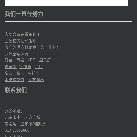
我们一直在努力
大型会议布置策划工厂
会议布置活动策划
客户的满意就是我们的工作标准
会议全案执行
舞台
背板
显示屏
LED
指示牌
签到墙
会刊
桌签
胸卡
易拉宝
木结构制作
文艺演出
联系我们
办公地址：
北京市南三环方庄桥
东南角亚胜铂第
座
层
A
9
010-53365560
加工地址：