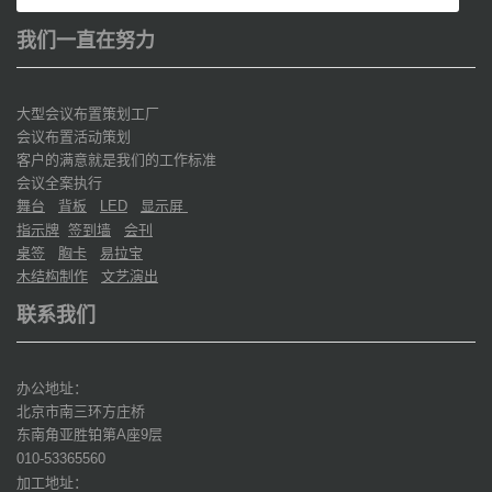
我们一直在努力
大型会议布置策划工厂
会议布置活动策划
客户的满意就是我们的工作标准
会议全案执行
舞台
背板
显示屏
LED
指示牌
签到墙
会刊
桌签
胸卡
易拉宝
木结构制作
文艺演出
联系我们
办公地址：
北京市南三环方庄桥
东南角亚胜铂第
座
层
A
9
010-53365560
加工地址：