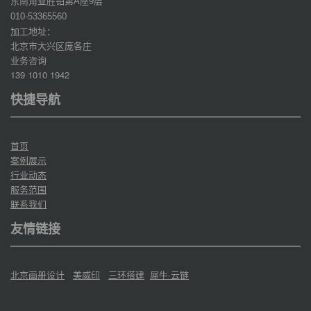
东南角亚胜铂第
座
层
A
9
010-53365560
加工地址：
北京市大兴区庞各庄
业务咨询
139 1010 1942
快捷导航
首页
案例展示
行业动态
服务范围
联系我们
友情链接
北京画册设计
美威印
三环搭建
犀牛·云链