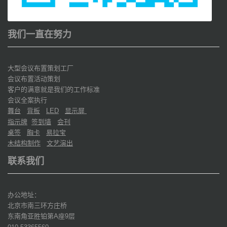
我们一直在努力
大型会议布置策划工厂
会议布置活动策划
客户的满意就是我们的工作标准
会议全案执行
舞台
背板
显示屏
LED
指示牌
签到墙
会刊
桌签
胸卡
易拉宝
木结构制作
文艺演出
联系我们
办公地址：
北京市南三环方庄桥
东南角亚胜铂第
座
层
A
9