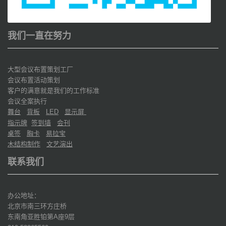
我们一直在努力
大型会议布置策划工厂
会议布置活动策划
客户的满意就是我们的工作标准
会议全案执行
舞台
背板
显示屏
LED
指示牌
签到墙
会刊
桌签
胸卡
易拉宝
木结构制作
文艺演出
联系我们
办公地址：
北京市南三环方庄桥
东南角亚胜铂第
座
层
A
9