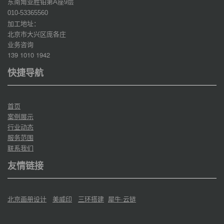
东南角亚胜铂第
座
层
A
9
010-53365560
加工地址：
北京市大兴区庞各庄
业务咨询
139 1010 1942
快捷导航
首页
案例展示
行业动态
服务范围
联系我们
友情链接
北京画册设计
美威印
三环搭建
犀牛·云链