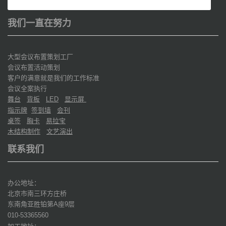
我们一直在努力
大型会议布置策划工厂
会议布置活动策划
客户的满意就是我们的工作标准
会议全案执行
舞台
背板
显示屏
LED
指示牌
签到墙
会刊
桌签
胸卡
易拉宝
木结构制作
文艺演出
联系我们
办公地址：
北京市南三环方庄桥
东南角亚胜铂第
座
层
A
9
010-53365560
加工地址：