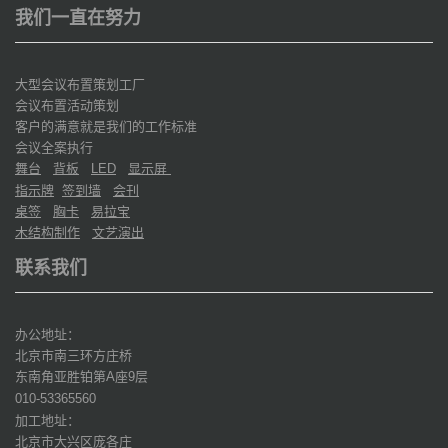
我们一直在努力
大型会议布置策划工厂
会议布置活动策划
客户的满意就是我们的工作标准
会议全案执行
舞台
背板
显示屏
LED
指示牌
签到墙
会刊
桌签
胸卡
易拉宝
木结构制作
文艺演出
联系我们
办公地址：
北京市南三环方庄桥
东南角亚胜铂第
座
层
A
9
010-53365560
加工地址：
北京市大兴区庞各庄