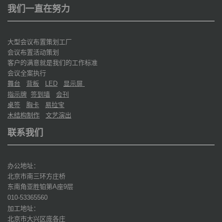
我们一直在努力
大型会议布置策划工厂
会议布置活动策划
客户的满意就是我们的工作标准
会议全案执行
舞台
背板
显示屏
LED
指示牌
签到墙
会刊
桌签
胸卡
易拉宝
木结构制作
文艺演出
联系我们
办公地址：
北京市南三环方庄桥
东南角亚胜铂第
座
层
A
9
010-53365560
加工地址：
北京市大兴区庞各庄