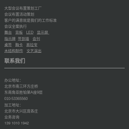
大型会议布置策划工厂
会议布置活动策划
客户的满意就是我们的工作标准
会议全案执行
舞台
背板
显示屏
LED
指示牌
签到墙
会刊
桌签
胸卡
易拉宝
木结构制作
文艺演出
联系我们
办公地址：
北京市南三环方庄桥
东南角亚胜铂第
座
层
A
9
010-53365560
加工地址：
北京市大兴区庞各庄
业务咨询
139 1010 1942