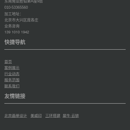
东南角亚胜铂第
座
层
A
9
010-53365560
加工地址：
北京市大兴区庞各庄
业务咨询
139 1010 1942
快捷导航
首页
案例展示
行业动态
服务范围
联系我们
友情链接
北京画册设计
美威印
三环搭建
犀牛·云链