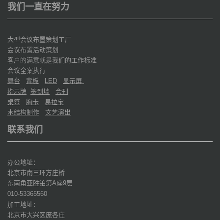
我们一直在努力
大型会议布置策划工厂
会议布置活动策划
客户的满意就是我们的工作标准
会议全案执行
舞台
背板
显示屏
LED
指示牌
签到墙
会刊
桌签
胸卡
易拉宝
木结构制作
文艺演出
联系我们
办公地址：
北京市南三环方庄桥
东南角亚胜铂第
座
层
A
9
010-53365560
加工地址：
北京市大兴区庞各庄