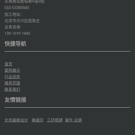
东南角亚胜铂第
座
层
A
9
010-53365560
加工地址：
北京市大兴区庞各庄
业务咨询
139 1010 1942
快捷导航
首页
案例展示
行业动态
服务范围
联系我们
友情链接
北京画册设计
美威印
三环搭建
犀牛·云链