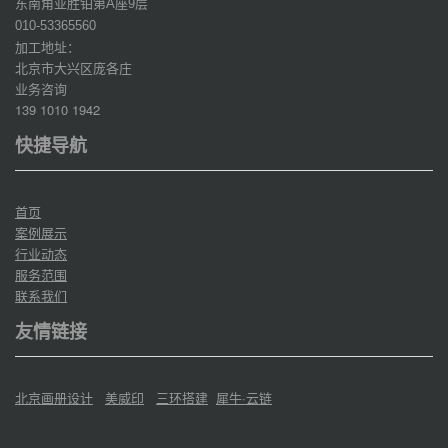
东南角亚胜铂第
座
层
A
9
010-53365560
加工地址：
北京市大兴区庞各庄
业务咨询
139 1010 1942
快捷导航
首页
案例展示
行业动态
服务范围
联系我们
友情链接
北京画册设计
美威印
三环搭建
犀牛·云链