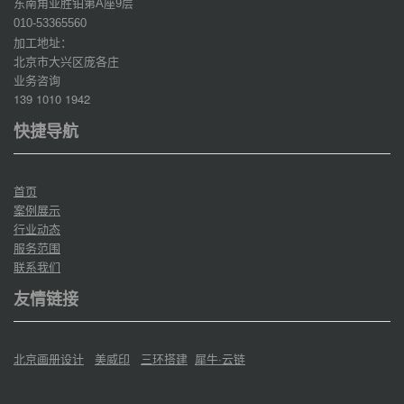
东南角亚胜铂第
座
层
A
9
010-53365560
加工地址：
北京市大兴区庞各庄
业务咨询
139 1010 1942
快捷导航
首页
案例展示
行业动态
服务范围
联系我们
友情链接
北京画册设计
美威印
三环搭建
犀牛·云链