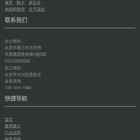
桌签
胸卡
易拉宝
木结构制作
文艺演出
联系我们
办公地址：
北京市南三环方庄桥
东南角亚胜铂第
座
层
A
9
010-53365560
加工地址：
北京市大兴区庞各庄
业务咨询
139 1010 1942
快捷导航
首页
案例展示
行业动态
服务范围