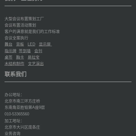
大型会议布置策划工厂
会议布置活动策划
客户的满意就是我们的工作标准
会议全案执行
舞台
背板
显示屏
LED
指示牌
签到墙
会刊
桌签
胸卡
易拉宝
木结构制作
文艺演出
联系我们
办公地址：
北京市南三环方庄桥
东南角亚胜铂第
座
层
A
9
010-53365560
加工地址：
北京市大兴区庞各庄
业务咨询