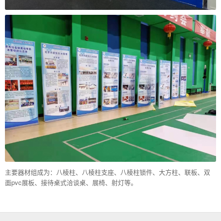
主要器材组成为：八棱柱、八棱柱支座、八棱柱锁件、大方柱、联板、双
面pvc展板、接待桌式洽谈桌、展椅、射灯等。