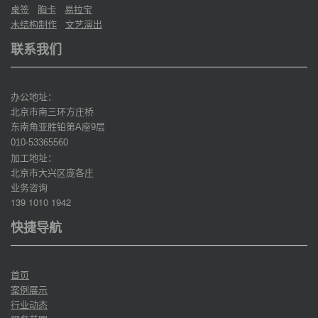
桌签
胸卡
易拉宝
木结构制作
文艺演出
联系我们
办公地址：
北京市南三环方庄桥
东南角亚胜铂第
座
层
A
9
010-53365560
加工地址：
北京市大兴区庞各庄
业务咨询
139 1010 1942
快捷导航
首页
案例展示
行业动态