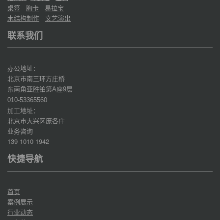
桌签
胸卡
易拉宝
木结构制作
文艺演出
联系我们
办公地址：
北京市南三环方庄桥
东南角亚胜铂第
座
层
A
9
010-53365560
加工地址：
北京市大兴区庞各庄
业务咨询
139 1010 1942
快捷导航
首页
案例展示
行业动态