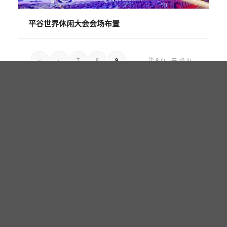
平谷世界休闲大会会场布置
«
‹
7
8
第 9 页，共 10 页
9
10
›